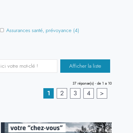
Assurances santé, prévoyance (4)
37
réponse(s) - de 1 a 10
1
2
3
4
>