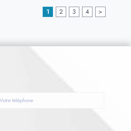
1
2
3
4
>