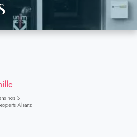
S
ille
dans nos 3
experts Allianz