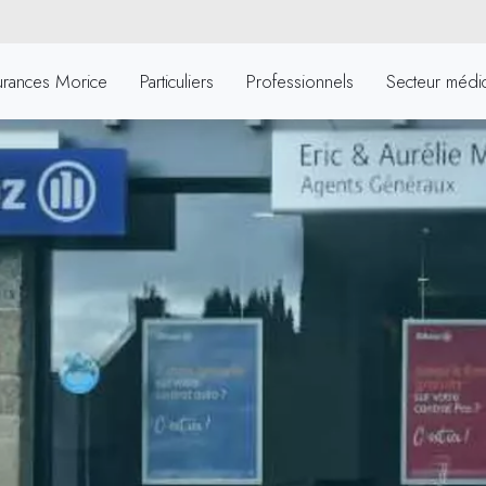
urances Morice
Particuliers
Professionnels
Secteur médic