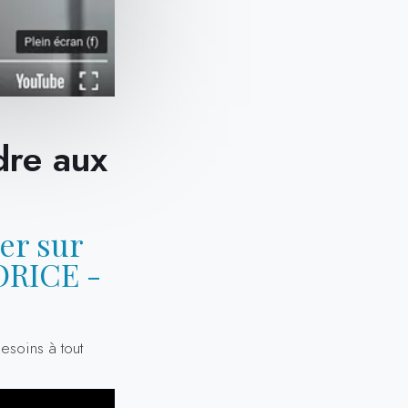
dre aux
er sur
ORICE -
esoins à tout