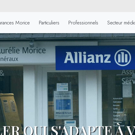
urances Morice
Particuliers
Professionnels
Secteur médic
ER QUI S'ADAPTE À V