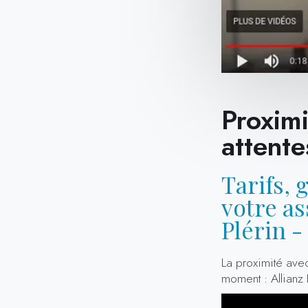
Proximi
attent
Tarifs, 
votre a
Plérin -
La proximité ave
moment : Allianz 