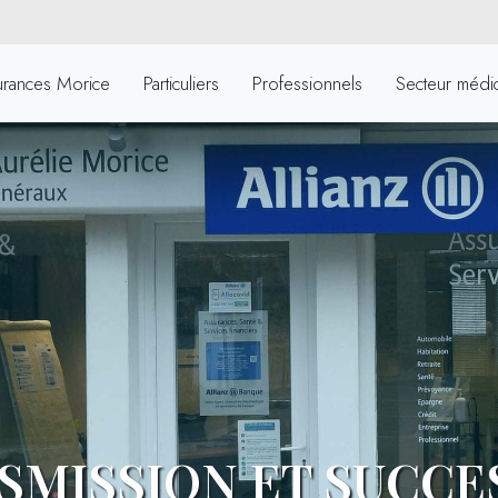
urances Morice
Particuliers
Professionnels
Secteur médic
SMISSION ET SUCCE