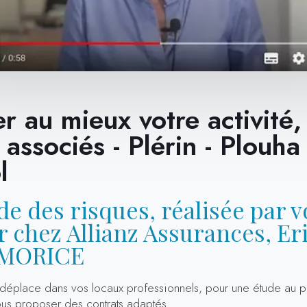
r au mieux votre activité, 
 associés - Plérin - Plouha 
l
e des risques, réalisée par v
 chez Allianz Assurances, Er
e MORICE
déplace dans vos locaux professionnels, pour une étude au p
ous proposer des contrats adaptés.