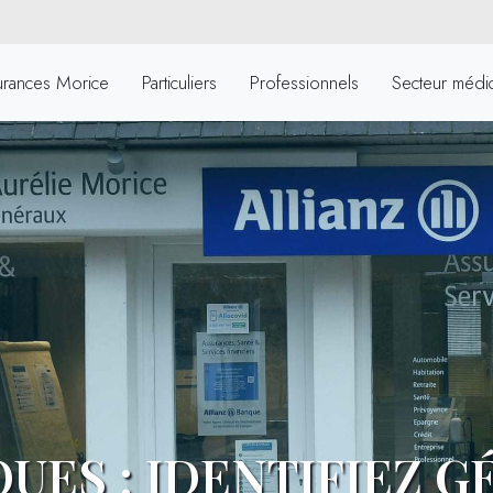
urances Morice
Particuliers
Professionnels
Secteur médic
QUES : IDENTIFIEZ 