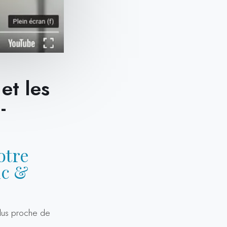
et les
-
otre
ic &
lus proche de