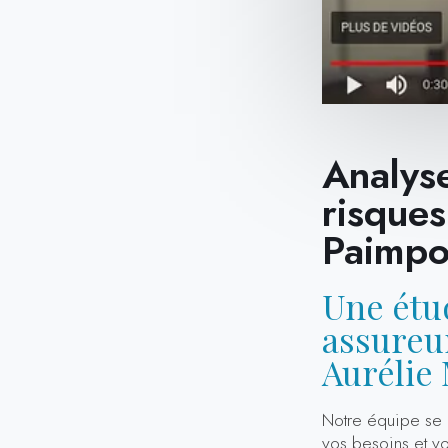
Analyse
risques
Paimpo
Une étud
assureur
Auréli
Notre équipe se 
vos besoins et v